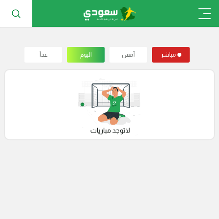
مباشر
أمس
اليوم
غداً