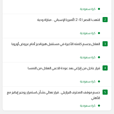
كرة سعودية
2
انتهت| النصر ( 0 - 2 ) ألميريا الإسباني .. مباراة ودية
كرة سعودية
3
الهلال يحسم كلمته الأخيرة في مستقبل هيرنانديز أمام عروض أوروبا
كرة سعودية
4
قرار عاجل من إنزاغي بعد عودة للاعبي الهلال من النمسا
كرة سعودية
5
حسم موقف المحترف البرازيلي.. قرار نهائي بشأن استمرار روجير إيبانيز مع
الأهلي
كرة سعودية