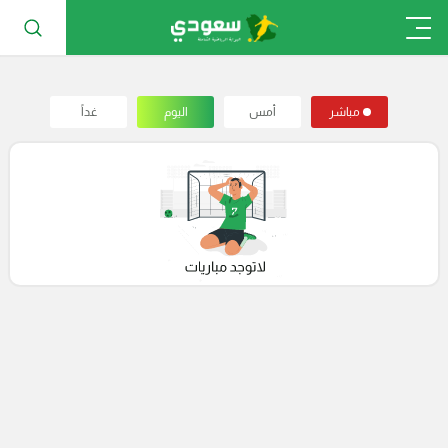
مباشر
أمس
اليوم
غداً