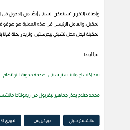
وأضاف التقرير: "سيتمكن السيتي أيضًا من الدخول في المع
المقبل، والعامل الرئيسي في هذه العملية هو هوغو فيا
المقبلة ليحل محل تشيكي بيجرستين، وتزيد رابطة فيانا با
اقرأ أيضا
بعد اكتساح مانشستر سيتي.. صدمة مدوية لـ توتنهام
محمد صلاح يحذر جماهير ليفربول من ريمونتادا مانشس
مانشستر سيتي
جيوكيريس
الدوري الإ