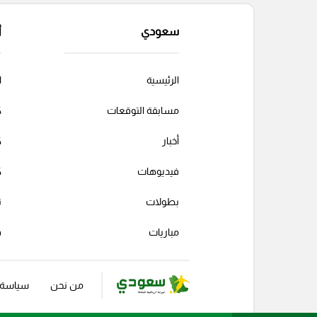
سعودي
أ
الرئيسية
ا
مسابقة التوقعات
ك
أخبار
ك
فيديوهات
ك
بطولات
ت
مباريات
ف
من نحن
سياسة ا