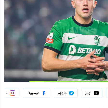
تويتر
تليجرام
فيسبوك
انستج