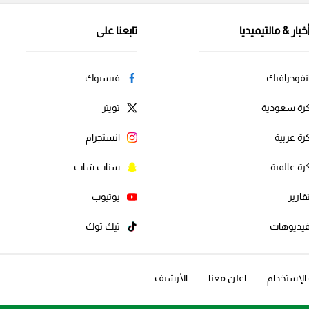
خبار & مالتيميديا
تابعنا على
نفوجرافيك
فيسبوك
رة سعودية
تويتر
رة عربية
انستجرام
رة عالمية
سناب شات
قارير
يوتيوب
يديوهات
تيك توك
لإستخدام
اعلن معنا
الأرشيف