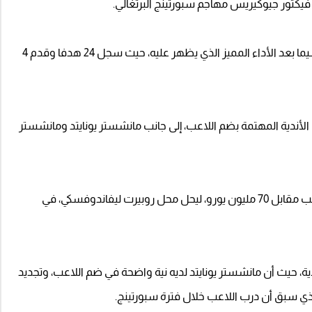
يكتور جيوكيريس مهاجم سبورتينج البرتغالي.
اللاعب يتمتع باهتمام كبير من قبل أبرز أندية أوروبا، لاسيما بعد الأداء المميز الذي يظهر عليه، حيث سجل 24 هدفا وقدم 4
ن الأندية المهتمة بضم اللاعب، إلى جانب مانشستر يونايتد ومانشستر
وأكد التقرير على أن النادي الكتالوني يستهدف ضم اللاعب مقابل 70 مليون يورو، ليحل محل روبيرت ليفاندوفسكي، في
ية، حيث أن مانشستر يونايتد لديه نية واضحة في ضم اللاعب، وتجديد
الذي سبق أن درب اللاعب خلال فترة سبورتينج.