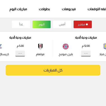
قه التوقعات
فيديوهات
بطولات
مباريات اليوم
مباشر
أمس
اليوم
غداً
مباريات ودية أندية
مباريات ودية أندية
12:00 م
5:00 م
- : -
- : -
 فيلا
بايرن ميونيخ
فولهام
كريستال
كل المباريات