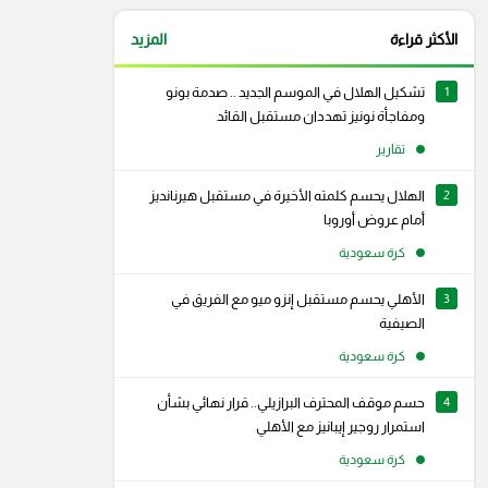
الأكثر قراءة
المزيد
1
تشكيل الهلال في الموسم الجديد .. صدمة بونو
ومفاجأة نونيز تهددان مستقبل القائد
تقارير
2
الهلال يحسم كلمته الأخيرة في مستقبل هيرنانديز
أمام عروض أوروبا
كرة سعودية
3
الأهلي يحسم مستقبل إنزو ميو مع الفريق في
الصيفية
كرة سعودية
4
حسم موقف المحترف البرازيلي.. قرار نهائي بشأن
رام
سناب شات
استمرار روجير إيبانيز مع الأهلي
كرة سعودية