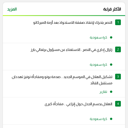
الأكثر قراءة
المزيد
1
النصر يتحرك لإنقاذ صفقة الاستحواذ بعد أزمة الميركاتو
كرة سعودية
2
زلزال إداري في النصر.. الاستغناء عن مسؤول برتغالي بارز
كرة سعودية
3
تشكيل الهلال في الموسم الجديد .. صدمة بونو ومفاجأة نونيز تهددان
مستقبل القائد
تقارير
4
الهلال يحسم الجدل حول إنزاغي .. مفاجأة كبرى
كرة سعودية