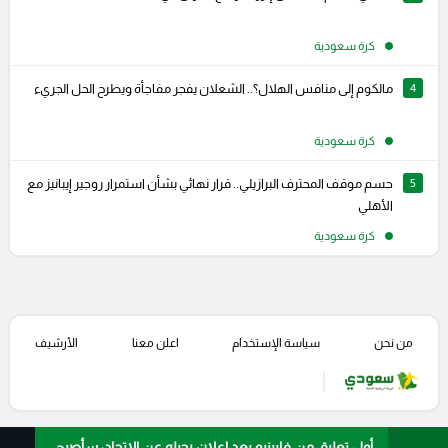
كرة سعودية
4
مالكوم إلى منافس الهلال؟.. الشعلان يفجر مفاجأة ويطرح الحل الجريء
كرة سعودية
5
حسم موقف المحترف البرازيلي.. قرار نهائي بشأن استمرار روجير إيبانيز مع
الأهلي
كرة سعودية
من نحن
سياسة الإستخدام
اعلن معنا
الأرشيف
أول تعليق من فابينيو بعد إعلان رحيله عن الاتحاد: سأصبح