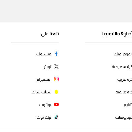
خبار & مالتيميديا
تابعنا على
نفوجرافيك
فيسبوك
رة سعودية
تويتر
رة عربية
انستجرام
رة عالمية
سناب شات
قارير
يوتيوب
يديوهات
تيك توك