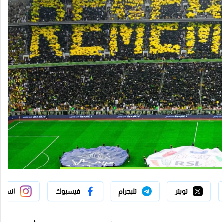
تويتر
تليجرام
فيسبوك
انستج