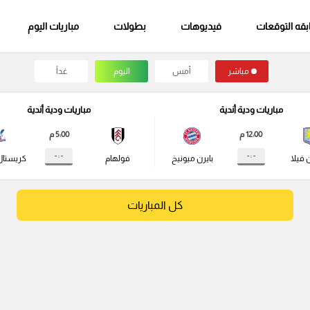
قه التوقعات
فيديوهات
بطولات
مباريات اليوم
مباشر
أمس
اليوم
غداً
مباريات ودية أندية
مباريات ودية أندية
12:00 م
5:00 م
- : -
- : -
 فيلا
بايرن ميونيخ
فولهام
كريستال
كل المباريات