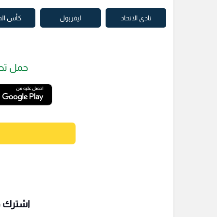
نادي الاتحاد
ليفربول
كأس ال
حمل تط
اشترك فى