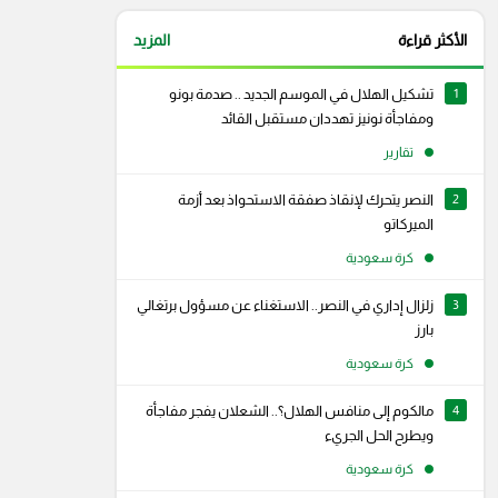
الأكثر قراءة
المزيد
1
تشكيل الهلال في الموسم الجديد .. صدمة بونو
ومفاجأة نونيز تهددان مستقبل القائد
تقارير
2
النصر يتحرك لإنقاذ صفقة الاستحواذ بعد أزمة
الميركاتو
كرة سعودية
3
زلزال إداري في النصر.. الاستغناء عن مسؤول برتغالي
بارز
كرة سعودية
4
مالكوم إلى منافس الهلال؟.. الشعلان يفجر مفاجأة
رام
سناب شات
ويطرح الحل الجريء
كرة سعودية