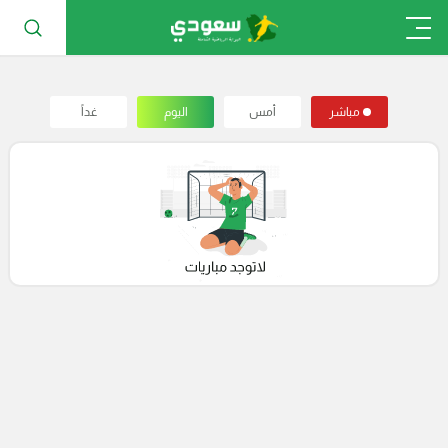
مباشر
أمس
اليوم
غداً