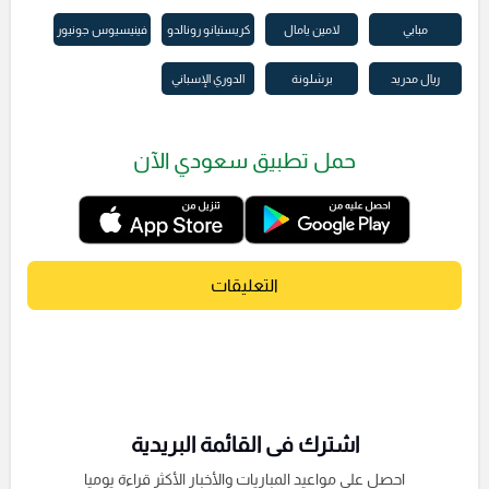
مبابي
لامين يامال
كريستيانو رونالدو
فينيسيوس جونيور
ريال مدريد
برشلونة
الدوري الإسباني
حمل تطبيق سعودي الآن
التعليقات
اشترك فى القائمة البريدية
احصل على مواعيد المباريات والأخبار الأكثر قراءة يوميا