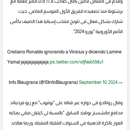
وقدم في المقابل لامين يامال صاحب الـ17 آداء مميز للغاية مع
برشلونة منذ تصعيده للفريق الأول الموسم الماضي، حيث
شارك بشكل فعال في تتويج منتخب إسبانيا هذا الصيف بكأس
الأمم الأوروبية "يورو 2024".
Cristiano Ronaldo ignorando a Vinicius y diciendo Lamine
Yamal jajajajajajajaja
pic.twitter.com/sfjNeb5Mu1
September 10, 2024
— Info Blaugrana (@10InfoBlaugrana)
وقال رونالدو في حواره عبر قناته على "يوتيوب" مع ريو فرديناند
مدافع مانشستر يونايتد السابق: "بالنسبة لي كيليان مبابي يمكنه
الفوز بالكرة الذهبية في السنوات القليلة المقبلة، وربما هالاند