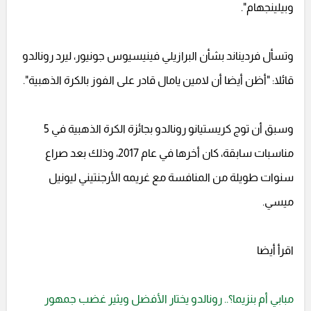
وبيلينجهام".
وتسأل فرديناند بشأن البرازيلي فينيسيوس جونيور، ليرد رونالدو
قائلا: "أظن أيضا أن لامين يامال قادر على الفوز بالكرة الذهبية".
وسبق أن توج كريستيانو رونالدو بجائزة الكرة الذهبية في 5
مناسبات سابقة، كان أخرها في عام 2017، وذلك بعد صراع
سنوات طويلة من المنافسة مع غريمه الأرجنتيني ليونيل
ميسي.
اقرأ أيضا
مبابي أم بنزيما؟.. رونالدو يختار الأفضل ويثير غضب جمهور