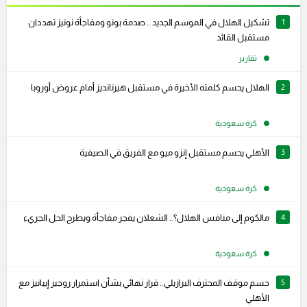
1
تشكيل الهلال في الموسم الجديد .. صدمة بونو ومفاجأة نونيز تهددان
مستقبل القائد
تقارير
2
الهلال يحسم كلمته الأخيرة في مستقبل هيرنانديز أمام عروض أوروبا
كرة سعودية
3
الأهلي يحسم مستقبل إنزو ميو مع الفريق في الصيفية
كرة سعودية
4
مالكوم إلى منافس الهلال؟.. الشعلان يفجر مفاجأة ويطرح الحل الجريء
كرة سعودية
5
حسم موقف المحترف البرازيلي.. قرار نهائي بشأن استمرار روجير إيبانيز مع
الأهلي