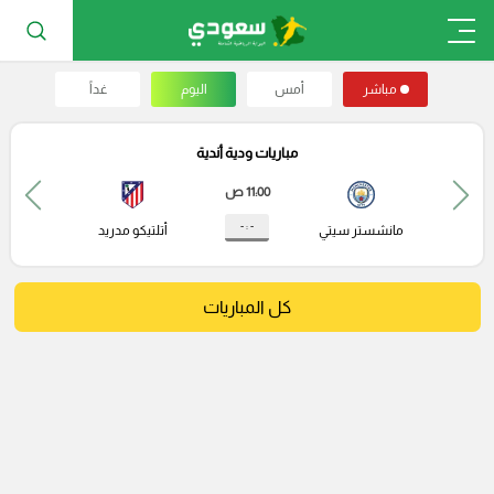
مباشر
أمس
اليوم
غداً
مباريات ودية أندية
11:00 ص
- : -
مانشستر سيتي
أتلتيكو مدريد
كل المباريات