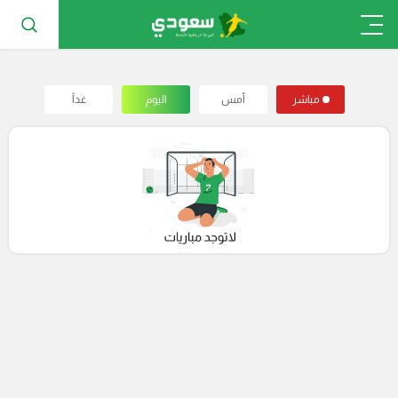
مباشر
أمس
اليوم
غداً