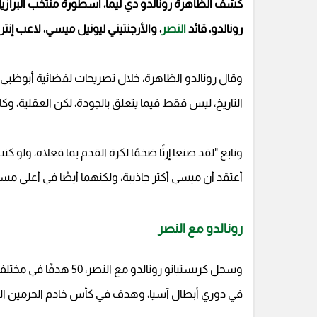
كشف الظاهرة رونالدو دي ليما، أسطورة منتخب البرازيل، 
رونالدو، قائد
النصر
، والأرجنتيني ليونيل ميسي، لاعب إنتر 
وقال رونالدو الظاهرة، خلال تصريحات لفضائية أبوظبي ال
التاريخ، ليس فقط فيما يتعلق بالجودة، لكن العقلية، وك
وتابع "لقد صنعا إرثًا ضخمًا لكرة القدم بما فعلاه، ولو
أعتقد أن ميسي أكثر جاذبية، ولكنهما أيضًا في أعلى مستوى
رونالدو مع النصر
في دوري أبطال آسيا، وهدف في كأس خادم الحرمين الشريفين، و6 أهداف في بطولة كأس الملك سلمان