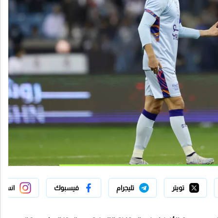
تويتر
تليجرام
فيسبوك
انستج