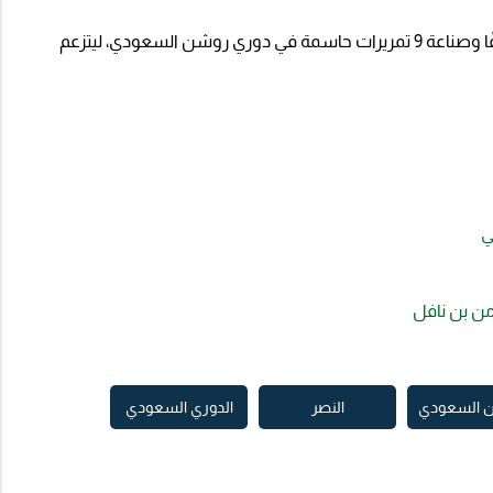
وفي موسم 2023-2024، تمكن رونالدو من إحراز 23 هدفًا وصناعة 9 تمريرات حاسمة في دوري روشن السعودي، ليتزعم
ي
من بن نافل
 السعودي
النصر
الدوري السعودي