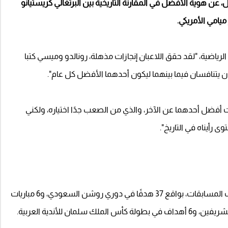
عن هوية الأفضل في المقارنة التاريخية بين البرتغالي كريستيانو
ميامي الأمريكي.
رياضية، "لقد حقق اللاعبان إنجازات مذهلة، رونالدو وميسي كتبا
ان يتنافسان فيما بينهما ليكون أحدهما الأفضل كل عام".
 كنت أفضل أحدهما عن الآخر، والذي من الصعب جدًا اختياره، ولكني
 رأيناه في التاريخ".
وسجل كريستيانو رونالدو مع النصر، 50 هدفًا في مختلف المسابقات، بواقع 37 هدفًا في دوري روشن السعودي، و6 مباريات
 للأندية العربية.