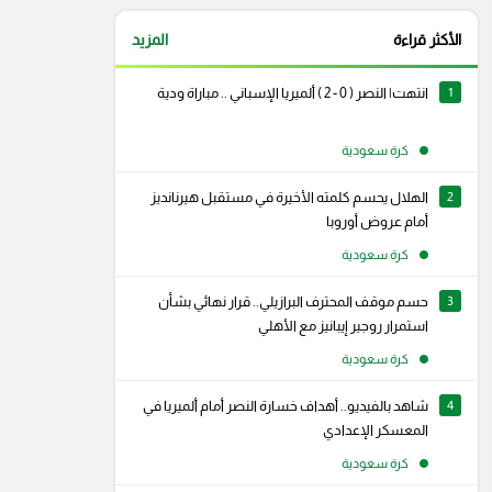
الأكثر قراءة
المزيد
1
انتهت| النصر ( 0 - 2 ) ألميريا الإسباني .. مباراة ودية
كرة سعودية
2
الهلال يحسم كلمته الأخيرة في مستقبل هيرنانديز
أمام عروض أوروبا
كرة سعودية
3
حسم موقف المحترف البرازيلي.. قرار نهائي بشأن
استمرار روجير إيبانيز مع الأهلي
كرة سعودية
4
شاهد بالفيديو.. أهداف خسارة النصر أمام ألميريا في
رام
سناب شات
المعسكر الإعدادي
كرة سعودية