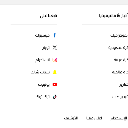
خبار & مالتيميديا
تابعنا على
نفوجرافيك
فيسبوك
رة سعودية
تويتر
رة عربية
انستجرام
رة عالمية
سناب شات
قارير
يوتيوب
يديوهات
تيك توك
لإستخدام
اعلن معنا
الأرشيف