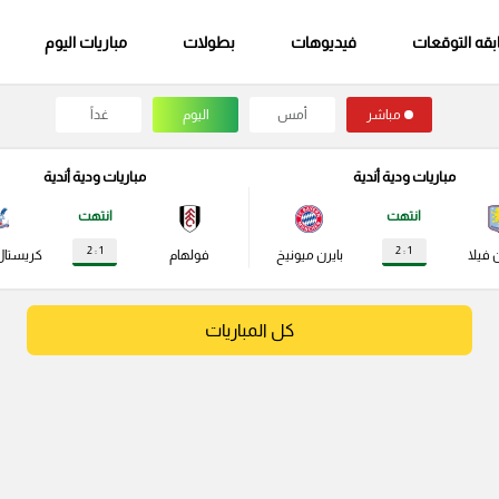
قه التوقعات
فيديوهات
بطولات
مباريات اليوم
مباشر
أمس
اليوم
غداً
مباريات ودية أندية
مباريات ودية أندية
انتهت
انتهت
1 : 2
1 : 2
 فيلا
بايرن ميونيخ
فولهام
كريستال
كل المباريات