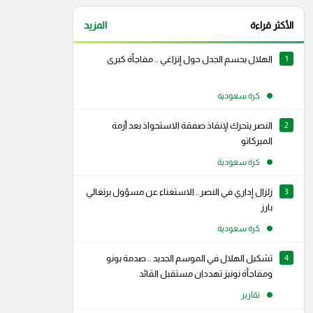
الأكثر قراءة
المزيد
1
الهلال يحسم الجدل حول إنزاغي .. مفاجأة كبرى
كرة سعودية
2
النصر يتحرك لإنقاذ صفقة الاستحواذ بعد أزمة
الميركاتو
كرة سعودية
3
زلزال إداري في النصر.. الاستغناء عن مسؤول برتغالي
بارز
كرة سعودية
4
تشكيل الهلال في الموسم الجديد .. صدمة بونو
رام
سناب شات
ومفاجأة نونيز تهددان مستقبل القائد
تقارير