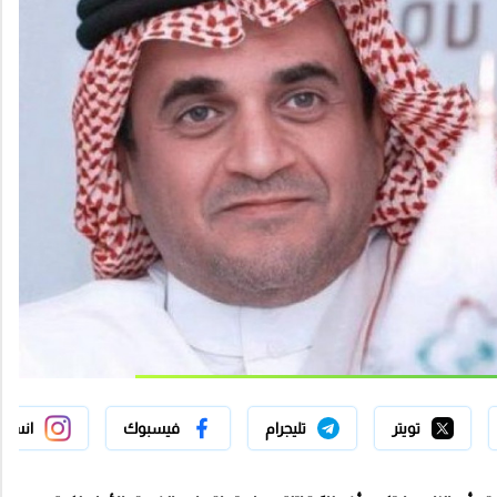
تويتر
تليجرام
فيسبوك
انستج