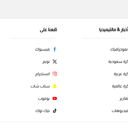
خبار & مالتيميديا
تابعنا على
نفوجرافيك
فيسبوك
رة سعودية
تويتر
رة عربية
انستجرام
رة عالمية
سناب شات
قارير
يوتيوب
يديوهات
تيك توك