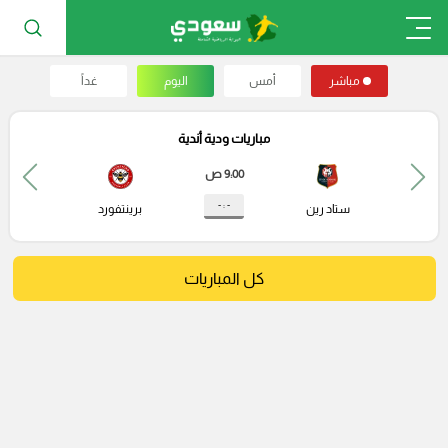
مباشر
أمس
اليوم
غداً
مباريات ودية أندية
9:00 ص
- : -
ستاد رين
برينتفورد
كل المباريات