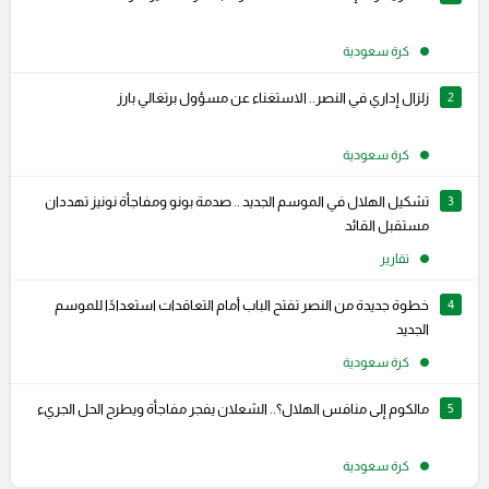
كرة سعودية
2
زلزال إداري في النصر.. الاستغناء عن مسؤول برتغالي بارز
كرة سعودية
3
تشكيل الهلال في الموسم الجديد .. صدمة بونو ومفاجأة نونيز تهددان
مستقبل القائد
تقارير
4
خطوة جديدة من النصر تفتح الباب أمام التعاقدات استعدادًا للموسم
الجديد
كرة سعودية
5
مالكوم إلى منافس الهلال؟.. الشعلان يفجر مفاجأة ويطرح الحل الجريء
كرة سعودية