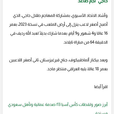
حاجي "نجم صاعد"
وأشاد الاتحاد الآسيوي، بمشاركة المهاجم طلال حاجي، الذي
أصبح أصغر لاعب ينزل إلى أرض الملعب في نسخة 2023، بعمر
16 عامًا و4 شهور و9 أيام، بعدما شارك بديلًا لعبد الله رديف في
الدقيقة 64 من مباراة تايلاند.
ويعد بيكناز ألماظبيكوف، جناح قيرغيزستان، ثاني أصغر اللاعبين
بعمر 18 عامًا، يليه العراقي منتظر ماجد.
اقرأ أيضا
أبرز صور ولقطات كأس آسيا 13| صدمة عمانية وتأهل سعودي
مستحق