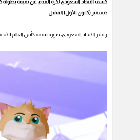
ديسمبر (كانون الأول) المقبل.
ونشر الاتحاد السعودي، صورة تميمة كأس العالم للأندية 2023، المستوحة من قط الرمال، بعنوان (هداف