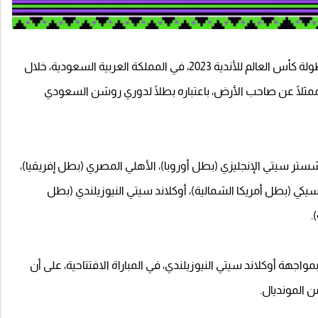
ومن المقرر أن تقام منافسات النسخة العشرين من بطولة كأس العالم للأندية 2023، في المملكة العربية السعودية، خلال
ك الاتحاد ممثلًا عن صاحب الأرض، باعتباره بطلًا لدوري روشن السعودي
شستر سيتي الإنجليزي (بطل أوروبا)، الأهلي المصري (بطل إفريقيا)،
مكسيكي (بطل أمريكا الشمالية)، أوكلاند سيتي النيوزيلندي (بطل
.
ستهل الاتحاد مشواره في كأس العالم للأندية 2023، بمواجهة أوكلاند سيتي النيوزيلندي، في المباراة الافتتاحية، على أن
ن المونديال.