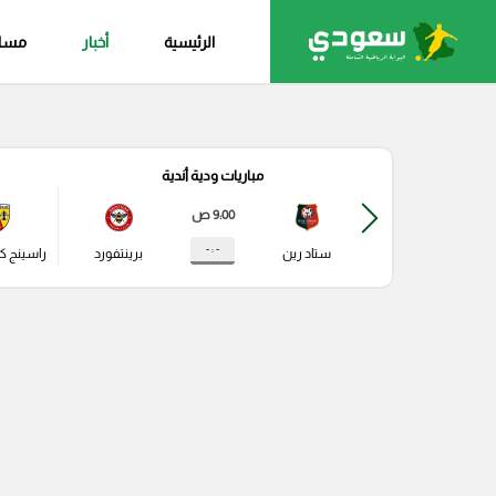
الرئيسية
أخبار
مساب
مباريات ودية أندية
9:00 ص
- : -
ستاد رين
برينتفورد