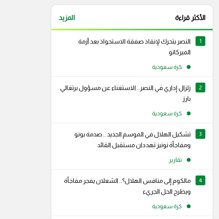
الأكثر قراءة
المزيد
1
النصر يتحرك لإنقاذ صفقة الاستحواذ بعد أزمة
الميركاتو
كرة سعودية
2
زلزال إداري في النصر.. الاستغناء عن مسؤول برتغالي
بارز
كرة سعودية
3
تشكيل الهلال في الموسم الجديد .. صدمة بونو
ومفاجأة نونيز تهددان مستقبل القائد
تقارير
4
مالكوم إلى منافس الهلال؟.. الشعلان يفجر مفاجأة
رام
سناب شات
ويطرح الحل الجريء
كرة سعودية