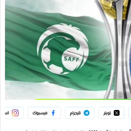
تويتر
تليجرام
فيسبوك
انستج