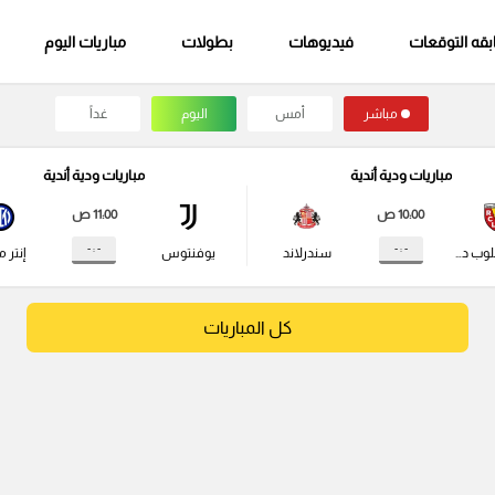
قه التوقعات
فيديوهات
بطولات
مباريات اليوم
مباشر
أمس
اليوم
غداً
مباريات ودية أندية
مباريات ودية أندية
10:00 ص
11:00 ص
- : -
- : -
راسينج كلوب دي لانس
سندرلاند
يوفنتوس
إنتر م
كل المباريات