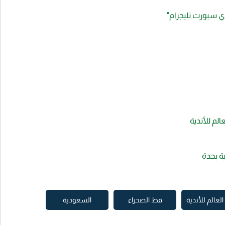
ي سبورت تليجرام"
لم للأندية
ة بجدة
عالم للأندية
قط الصحراء
السعودية