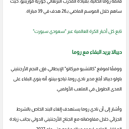
قائمة روما الحالية، بقيادة المدرب البرتغالي جوزيه مورينيو، حيث
ساهم خلال الموسم الماضي بـ26 هدف في 39 مباراة.
تابع كل أخبار الكرة العالمية عبر "سعودي سبورت"
ديبالا يريد البقاء مع روما
ووفقًا لموقع "كالتشيو ميركاتو" الإيطالي، فإن النجم الأرجنتيني
باولو ديبالا أبلغ مدير نادي روما، تياجو بينتو، أنه ينوي البقاء على
المدى الطويل في الملعب الأولمبي.
وأشار إلى أن نادي روما يستهدف إلغاء البند الخاص بالشرط
الجزائي خلال مفاوضاته مع الجناح الأرجنتيني الدولي بجانب زيادة