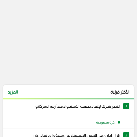
التعليقات السابقة
الأكثر قراءة
المزيد
1
النصر يتحرك لإنقاذ صفقة الاستحواذ بعد أزمة الميركاتو
كرة سعودية
2
زلزال إداري في النصر.. الاستغناء عن مسؤول برتغالي بارز