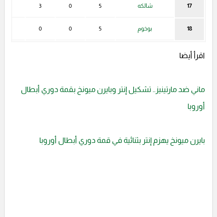
17
شالكه
5
0
3
2
18
بوخوم
5
0
0
5
اقرأ أيضا
ماني ضد مارتينيز.. تشكيل إنتر وبايرن ميونخ بقمة دوري أبطال
أوروبا
بايرن ميونخ يهزم إنتر بثنائية في قمة دوري أبطال أوروبا