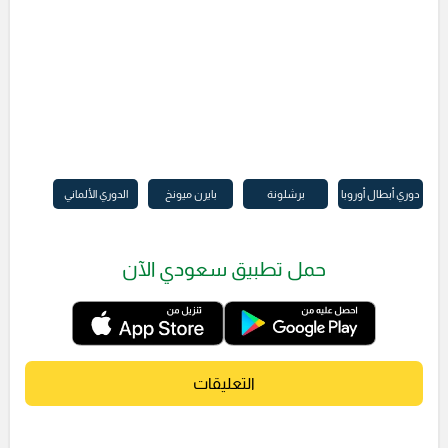
دوري أبطال أوروبا
برشلونة
بايرن ميونخ
الدوري الألماني
حمل تطبيق سعودي الآن
التعليقات