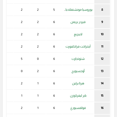
8
بوروسيا مونشنغلادباخ
5
2
2
1
9
فيردر بريمن
6
2
2
2
10
لايبزيغ
6
2
2
2
11
آينتراخت فرانكفورت
6
2
2
2
12
شتوتجارت
6
0
5
0
13
أوجسبورج
6
2
0
4
14
هرتا برلين
6
1
2
3
15
باير ليفركوزن
6
1
1
3
16
فولفسبورغ
6
1
2
3