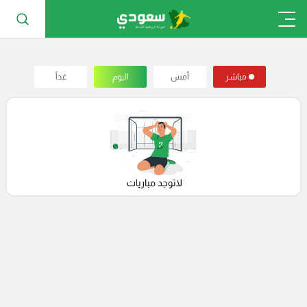
مباشر
أمس
اليوم
غداً