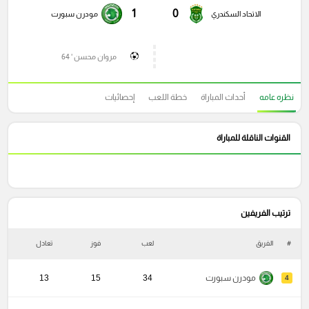
1
0
الاتحاد السكندري
مودرن سبورت
مروان محسن ' 64
نظره عامه
أحداث المباراة
خطة اللعب
إحصائيات
القنوات الناقلة للمباراة
ترتيب الفريفين
#
الفريق
لعب
فوز
تعادل
خ
مودرن سبورت
34
15
13
4