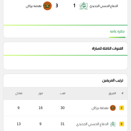
3
1
الدفاع الحسني الجديدي
نهضة بركان
نظره عامه
القنوات الناقلة للمباراة
ترتيب الفريفين
#
الفريق
لعب
فوز
تعادل
خ
نهضة بركان
30
16
9
2
الدفاع الحسني الجديدي
31
9
13
6