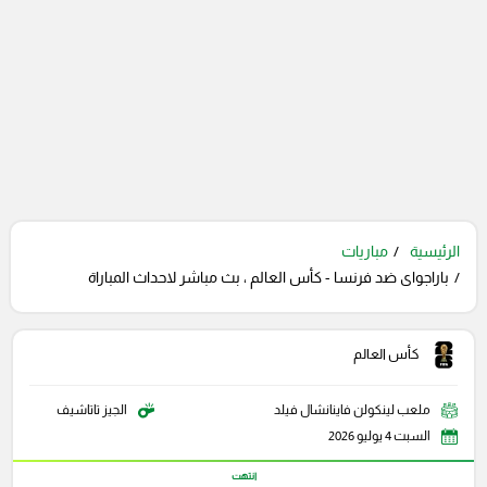
الرئيسية
مباريات
باراجواى ضد فرنسا - كأس العالم ، بث مباشر لاحداث المباراة
كأس العالم
ملعب لينكولن فاينانشال فيلد
الجيز تاتاشيف
السبت 4 يوليو 2026
انتهت