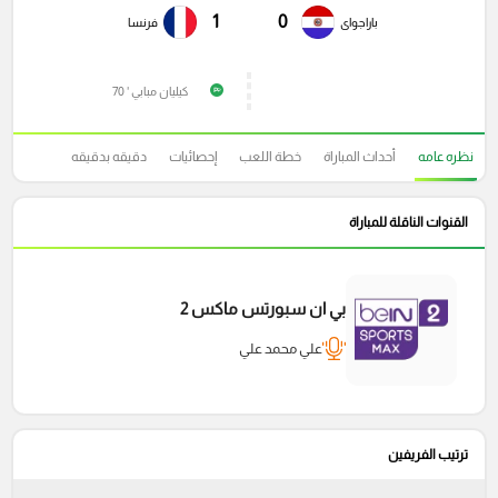
1
0
باراجواى
فرنسا
كيليان مبابي ' 70
P
نظره عامه
أحداث المباراة
خطة اللعب
إحصائيات
دقيقه بدقيقه
القنوات الناقلة للمباراة
بي ان سبورتس ماكس 2
علي محمد علي
ترتيب الفريفين