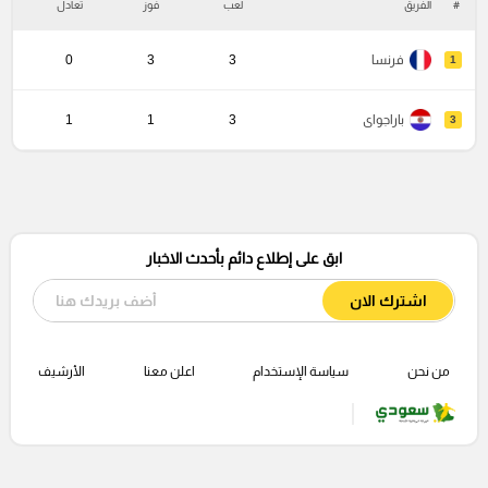
#
الفريق
لعب
فوز
تعادل
خ
فرنسا
3
3
0
1
باراجواى
3
1
1
3
ابق على إطلاع دائم بأحدث الاخبار
اشترك الان
من نحن
سياسة الإستخدام
اعلن معنا
الأرشيف