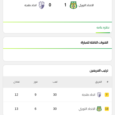
0
1
الاتحاد التوركي
اتحاد طنجة
نظره عامه
القنوات الناقلة للمباراة
ترتيب الفريفين
#
الفريق
لعب
فوز
تعادل
خ
اتحاد طنجة
30
9
12
7
الاتحاد التوركي
30
6
13
13