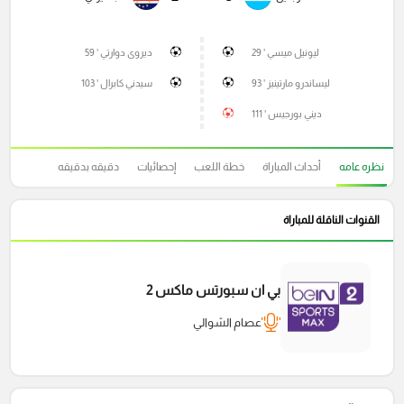
ليونيل ميسي ' 29
ديروى دوارتي ' 59
ليساندرو مارتينيز ' 93
سيدني كابرال ' 103
ديني بورجيس ' 111
نظره عامه
أحداث المباراة
خطة اللعب
إحصائيات
دقيقه بدقيقه
القنوات الناقلة للمباراة
بي ان سبورتس ماكس 2
عصام الشوالي