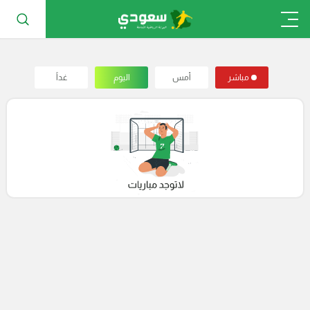
مباشر
أمس
اليوم
غداً