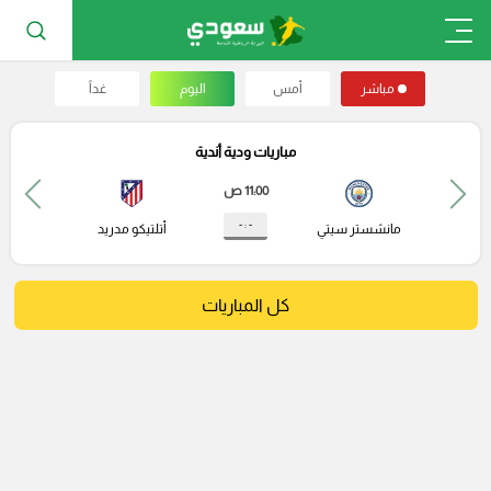
مباشر
أمس
اليوم
غداً
مباريات ودية أندية
11:00 ص
- : -
مانشستر سيتي
أتلتيكو مدريد
كل المباريات