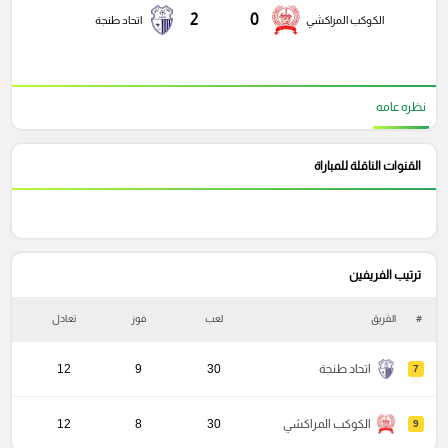
2
0
الكوكب المراكشي
اتحاد طنجة
نظره عامه
القنوات الناقلة للمباراة
ترتيب الفريفين
#
الفريق
لعب
فوز
تعادل
خ
اتحاد طنجة
30
9
12
7
الكوكب المراكشي
30
8
12
9