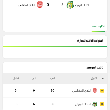
0
2
الاتحاد التوركي
النادي المكناسي
نظره عامه
القنوات الناقلة للمباراة
ترتيب الفريفين
#
الفريق
لعب
فوز
تعادل
خ
النادي المكناسي
30
9
9
10
الاتحاد التوركي
30
6
13
13