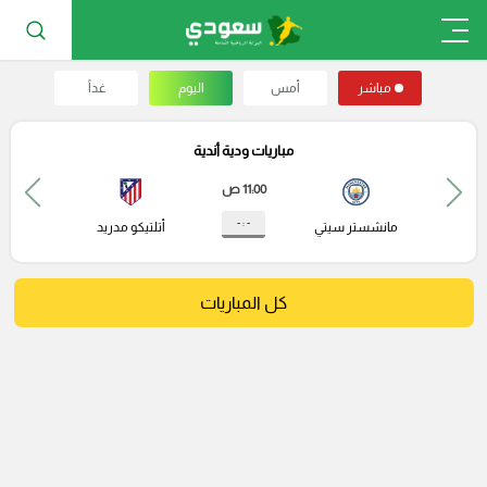
مباشر
أمس
اليوم
غداً
مباريات ودية أندية
11:00 ص
- : -
مانشستر سيتي
أتلتيكو مدريد
كل المباريات