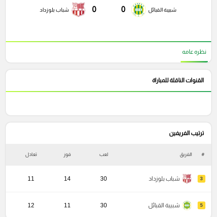
0
0
شبيبة القبائل
شباب بلوزداد
نظره عامه
القنوات الناقلة للمباراة
ترتيب الفريفين
#
الفريق
لعب
فوز
تعادل
خ
شباب بلوزداد
30
14
11
3
شبيبة القبائل
30
11
12
5