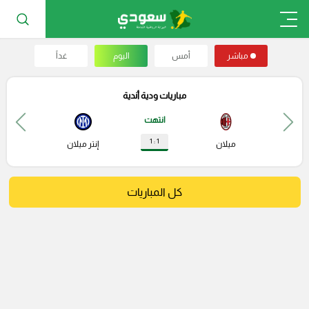
مباشر
أمس
اليوم
غداً
مباريات ودية أندية
انتهت
1 : 1
ميلان
إنتر ميلان
كل المباريات