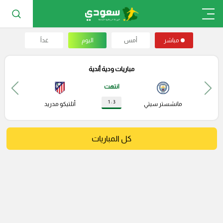
مباشر
أمس
اليوم
غداً
مباريات ودية أندية
انتهت
3 : 1
مانشستر سيتي
أتلتيكو مدريد
كل المباريات