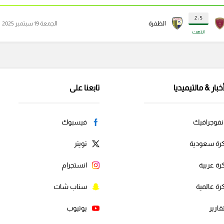
5 : 2
الظفرة
الجمعة 19 سبتمبر 2025
انتهت
خبار & مالتيميديا
تابعنا على
نفوجرافيك
فيسبوك
رة سعودية
تويتر
رة عربية
انستجرام
رة عالمية
سناب شات
قارير
يوتيوب