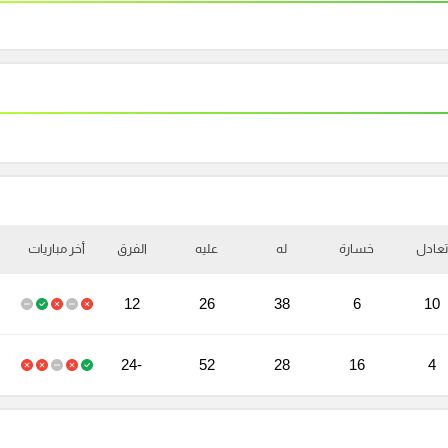
تعادل
خسارة
له
عليه
الفرق
أخر مباريات
12
26
38
6
10
-24
52
28
16
4