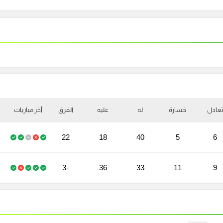
تعادل
خسارة
له
عليه
الفرق
أخر مباريات
22
18
40
5
6
-3
36
33
11
9