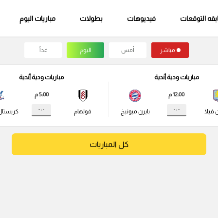
قه التوقعات
فيديوهات
بطولات
مباريات اليوم
مباشر
أمس
اليوم
غداً
مباريات ودية أندية
مباريات ودية أندية
12:00 م
5:00 م
- : -
- : -
 فيلا
بايرن ميونيخ
فولهام
كريستال
كل المباريات