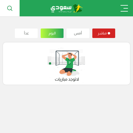
مباشر
أمس
اليوم
غداً