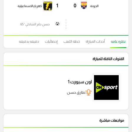
1
0
الجونة
كهرباء الاسماعيلية
حسن جابر الشاذلي ' 65
نظره عامه
أحداث المباراة
خطة اللعب
إحصائيات
دقيقه بدقيقه
القنوات الناقلة للمباراة
اون سبورت 1
طارق حسن
مواجهات مباشرة