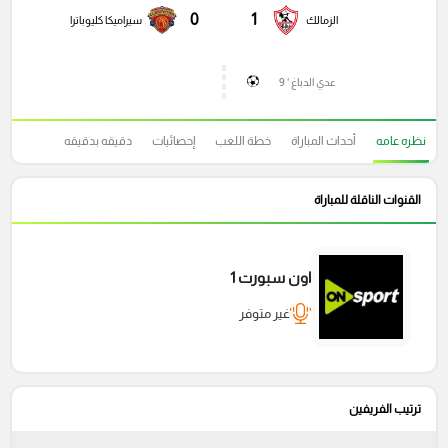
0
1
الزمالك
سيراميكا كليوباترا
عدي الدباغ ' 9
نظره عامه
أحداث المباراة
خطة اللعب
إحصائيات
دقيقه بدقيقه
القنوات الناقلة للمباراة
اون سبورت 1
غير متوفر
ترتيب الفريفين