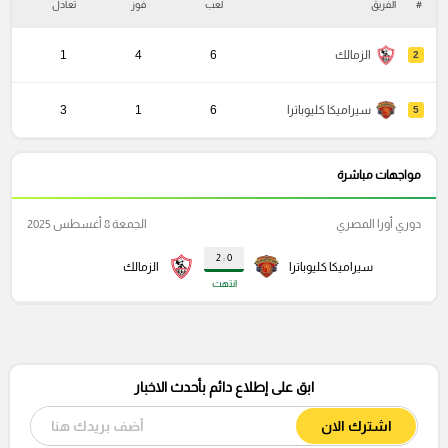
#
الفريق
لعب
فوز
تعادل
خ
الزمالك
6
4
1
2
سيراميكا كليوباترا
6
1
3
5
مواجهات مباشرة
دوري أورا المصري
الجمعة 8 أغسطس 2025
0 : 2
سيراميكا كليوباترا
الزمالك
انتهت
ابق على إطلاع دائم بأحدث الاخبار
اشترك الان