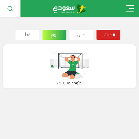
مباشر
أمس
اليوم
غداً