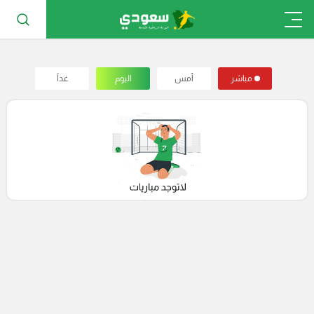
مباشر
أمس
اليوم
غداً