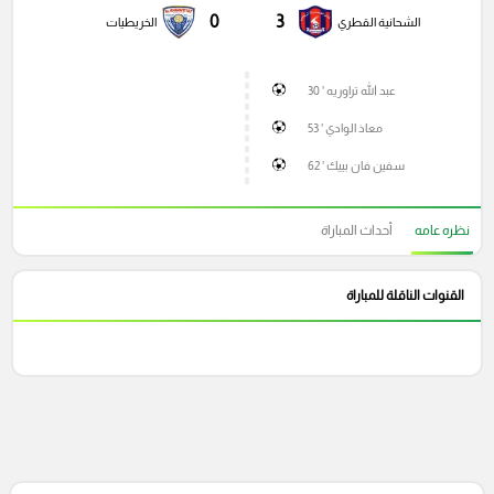
0
3
الشحانية القطري
الخريطيات
عبد الله تراوريه ' 30
معاذ الوادي ' 53
سفين فان بييك ' 62
نظره عامه
أحداث المباراة
القنوات الناقلة للمباراة