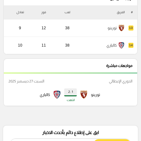
#
الفريق
لعب
فوز
تعادل
خ
تورينو
38
12
9
13
كالياري
38
11
10
14
مواجهات مباشرة
الدوري الإيطالي
السبت 27 ديسمبر 2025
1 : 2
تورينو
كالياري
انتهت
ابق على إطلاع دائم بأحدث الاخبار