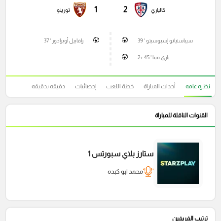
1
2
كالياري
تورينو
سيباستيانو إسبوسيتو ' 39
رافاييل أوبرادور ' 37
ياري مينا ' 45 +2
نظره عامه
أحداث المباراة
خطة اللعب
إحصائيات
دقيقه بدقيقه
القنوات الناقلة للمباراة
ستارز بلاي سبورتس 1
محمد ابو كبده
ترتيب الفريفين