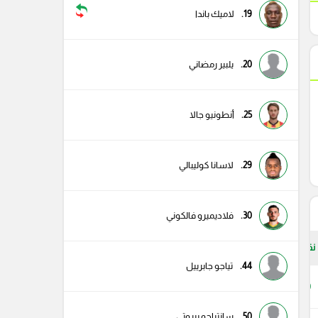
19.
لاميك باندا
20.
يلبير رمضاني
25.
أنطونيو جالا
29.
لاسانا كوليبالي
30.
فلاديميرو فالكوني
نقاط
44.
تياجو جابرييل
69
50.
سانتياجو بيروتي