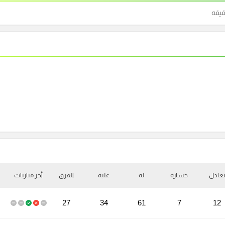
قيقه
تعادل
خسارة
له
عليه
الفرق
أخر مباريات
27
34
61
7
12