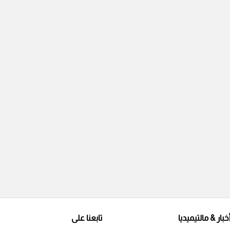
خبار & مالتيميديا
تابعنا على