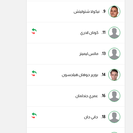
9.
نيكولا شتوليتش
11.
كونان اندري
13.
ماتس ليمينز
14.
بورير جوهان هيلجسون
16.
عمري جندلمان
18.
جابي جان