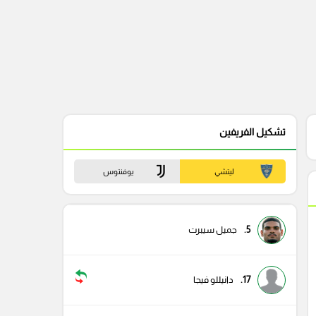
تشكيل الفريفين
ليتشي
يوفنتوس
5.
جميل سيبرت
17.
دانيللو فيجا