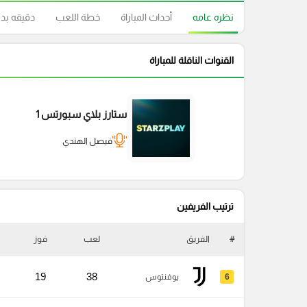
نظره عامه
أحداث المباراة
خطة اللعب
دقيقه بد
القنوات الناقلة للمباراة
ستارز بلاي سبورتس 1
فيصل الهندي
ترتيب الفريفين
#
الفريق
لعب
فوز
19
38
6
يوفنتوس