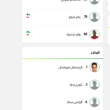
38
79.
عمر نجوم
99.
وليد شديرة
البدلاء
1.
كريستيان فروشتل
3.
كوري ندابا
6.
أليكس سالا