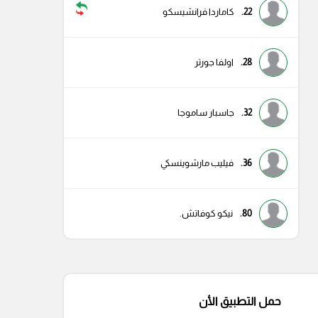
22.
كاماردا فرانشيسكو
28.
اولفا جورتر
32.
جاسبار ساموجا
36.
فيليب مارشوينسكي
80.
نيكو كوفاتش.
حمل التطبيق الأن