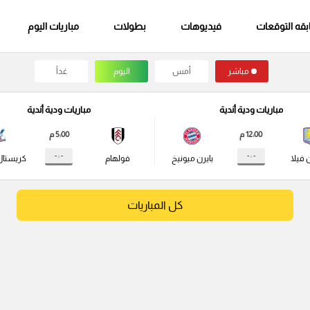
قه التوقعات
فيديوهات
بطولات
مباريات اليوم
مباشر
أمس
اليوم
غداً
مباريات ودية أندية
مباريات ودية أندية
12:00 م
5:00 م
- : -
- : -
 فيلا
بايرن ميونيخ
فولهام
كريستال
كل المباريات