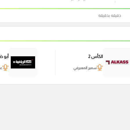
دقيقه بدقيقه
الكأس 2
أبو ظب
سمير المعيرفي
عا