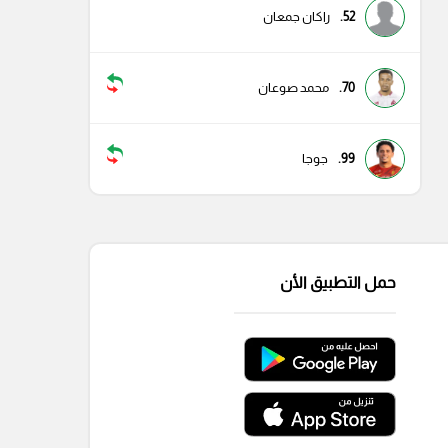
52.
راكان جمعان
70.
محمد صوعان
99.
جوجا
حمل التطبيق الأن