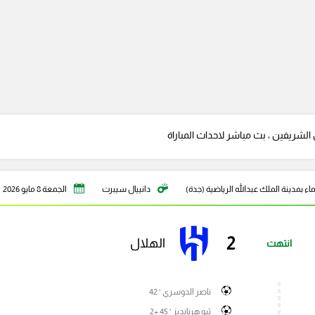
الشريفين ، بث مباشر لاحداث المباراة
اء بمدينة الملك عبدالله الرياضية (جدة)
دانييال سيبرت
الجمعة 8 مايو 2026
2
الهلال
انتهت
ناصر الدوسري ' 42
ثيو هرنانديز ' 45 +2