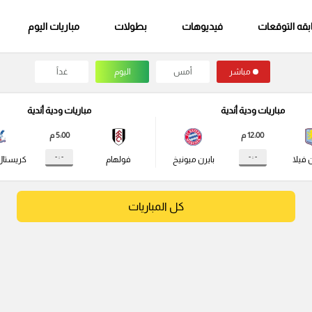
قه التوقعات
فيديوهات
بطولات
مباريات اليوم
مباشر
أمس
اليوم
غداً
مباريات ودية أندية
مباريات ودية أندية
12:00 م
5:00 م
- : -
- : -
 فيلا
بايرن ميونيخ
فولهام
كريستال
كل المباريات