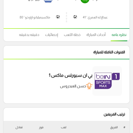
عبدالإله العمري ' 41
ماكسيميليانو اراوخو ' 80
نظره عامه
أحداث المباراة
خطة اللعب
إحصائيات
دقيقه بدقيقه
القنوات الناقلة للمباراة
بي ان سبورتس ماكس 1
حسن العيدروس
ترتيب الفريفين
#
الفريق
لعب
فوز
تعادل
خ