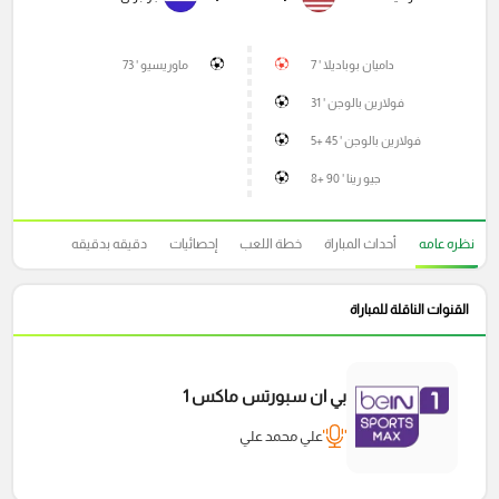
داميان بوباديلا ' 7
ماوريسيو ' 73
فولارين بالوجن ' 31
فولارين بالوجن ' 45 +5
جيو رينا ' 90 +8
نظره عامه
أحداث المباراة
خطة اللعب
إحصائيات
دقيقه بدقيقه
القنوات الناقلة للمباراة
بي ان سبورتس ماكس 1
علي محمد علي