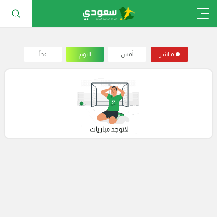
مباشر
أمس
اليوم
غداً