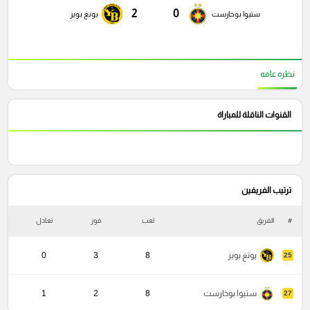
2
0
ستيوا بوخارست
يونغ بويز
نظره عامه
القنوات الناقلة للمباراة
ترتيب الفريفين
#
الفريق
لعب
فوز
تعادل
خ
يونغ بويز
8
3
0
25
ستيوا بوخارست
8
2
1
27