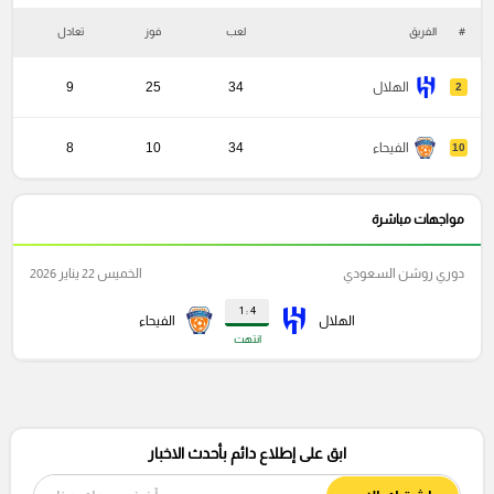
#
الفريق
لعب
فوز
تعادل
خ
الهلال
34
25
9
2
الفيحاء
34
10
8
10
مواجهات مباشرة
دوري روشن السعودي
الخميس 22 يناير 2026
4 : 1
الهلال
الفيحاء
انتهت
ابق على إطلاع دائم بأحدث الاخبار