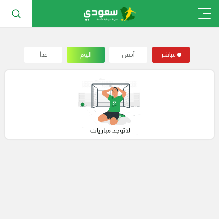
مباشر
أمس
اليوم
غداً