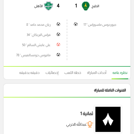
4
1
الخليج
الأهلي
جيورجوس ماسوراس ' 17
ريان محمد حامد ' 8
فراس البريكان ' 34
علي عايش السالم ' 50
ماتيوس جونسالفيس ' 78
نظره عامه
أحداث المباراة
خطة اللعب
إحصائيات
دقيقه بدقيقه
القنوات الناقلة للمباراة
ثمانية 1
عبدالله الحربي