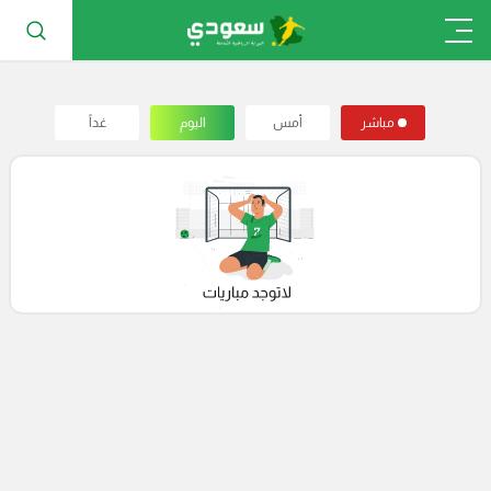
مباشر
أمس
اليوم
غداً