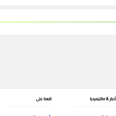
خبار & مالتيميديا
تابعنا على