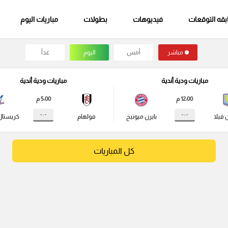
قه التوقعات
فيديوهات
بطولات
مباريات اليوم
مباشر
أمس
اليوم
غداً
مباريات ودية أندية
مباريات ودية أندية
12:00 م
5:00 م
- : -
- : -
 فيلا
بايرن ميونيخ
فولهام
كريستال
كل المباريات