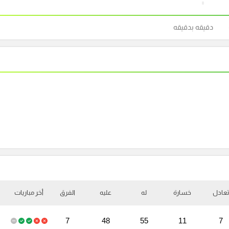
دقيقه بدقيقه
تعادل
خسارة
له
عليه
الفرق
أخر مباريات
7
48
55
11
7