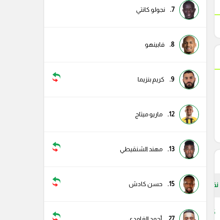
7.
نجولو كانتي
8.
فابينهو
9.
كريم بنزيما
12.
ماريو ميتاج
13.
مهند الشنقيطي
15.
حسن كادش
نقاط
55
27.
أحمد الغامدي