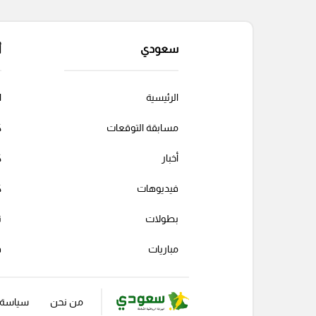
سعودي
أ
الرئيسية
ا
مسابقة التوقعات
ك
أخبار
ك
فيديوهات
ك
بطولات
ت
مباريات
ف
من نحن
سياسة ا