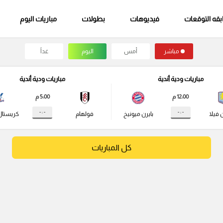
قه التوقعات
فيديوهات
بطولات
مباريات اليوم
مباشر
أمس
اليوم
غداً
مباريات ودية أندية
مباريات ودية أندية
12:00 م
5:00 م
- : -
- : -
 فيلا
بايرن ميونيخ
فولهام
كريستال
كل المباريات