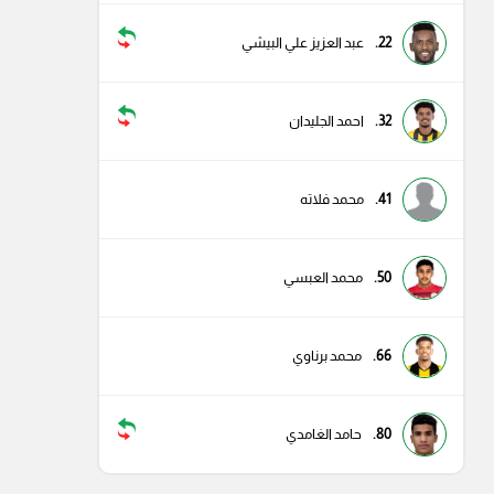
22.
عبد العزيز علي البيشي
32.
احمد الجليدان
41.
محمد فلاته
50.
محمد العبسي
66.
محمد برناوي
80.
حامد الغامدي