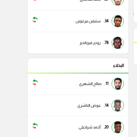
35
34.
ستيفن بيرغوين
78.
روجر فيرنانديز
البدلاء
11.
صالح الشهري
14.
عوض الناشري
20.
أحمد شراحيلي