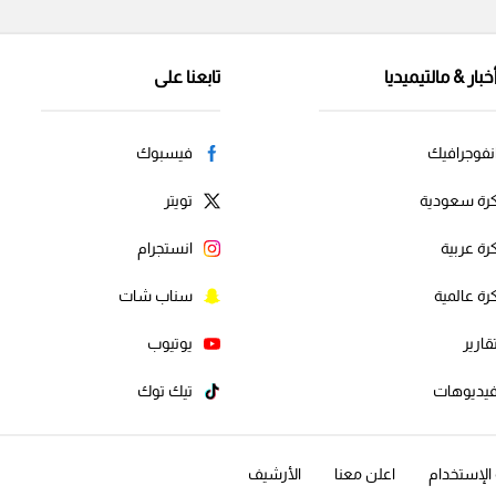
خبار & مالتيميديا
تابعنا على
نفوجرافيك
فيسبوك
رة سعودية
تويتر
رة عربية
انستجرام
رة عالمية
سناب شات
قارير
يوتيوب
يديوهات
تيك توك
لإستخدام
اعلن معنا
الأرشيف