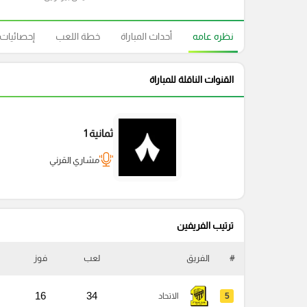
نظره عامه
أحداث المباراة
خطة اللعب
إحصائيات
القنوات الناقلة للمباراة
ثمانية 1
مشاري القرني
ترتيب الفريفين
#
الفريق
لعب
فوز
16
34
5
الاتحاد