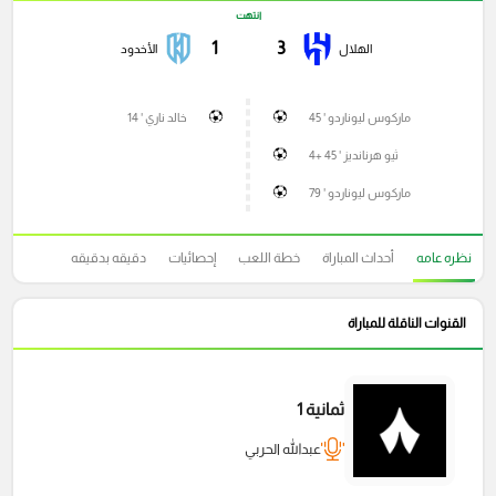
انتهت
1
3
الهلال
الأخدود
ماركوس ليوناردو ' 45
خالد ناري ' 14
ثيو هرنانديز ' 45 +4
ماركوس ليوناردو ' 79
نظره عامه
أحداث المباراة
خطة اللعب
إحصائيات
دقيقه بدقيقه
القنوات الناقلة للمباراة
ثمانية 1
عبدالله الحربي