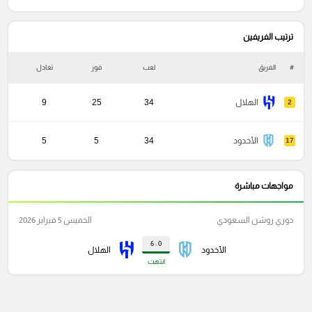
ترتيب الفريفين
#
الفريق
لعب
فوز
تعادل
خ
الهلال
34
25
9
2
الأخدود
34
5
5
17
مواجهات مباشرة
دوري روشن السعودي
الخميس 5 فبراير 2026
0 : 6
الأخدود
الهلال
انتهت