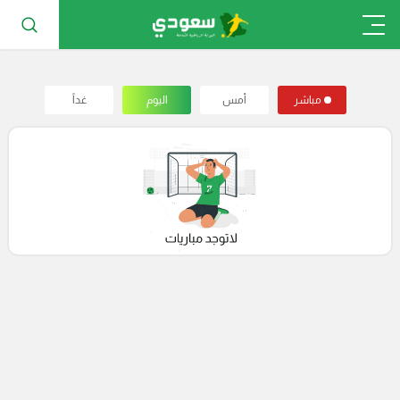
مباشر
أمس
اليوم
غداً