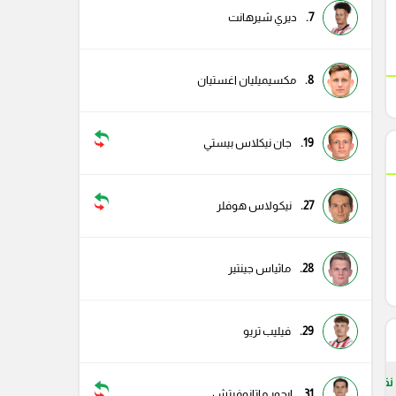
7.
ديري شيرهانت
8.
مكسيميليان اغستيان
19.
جان نيكلاس بيستي
27.
نيكولاس هوفلر
28.
ماثياس جينتير
29.
فيليب تريو
نقاط
31.
إيجور ماتانوفيتش