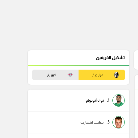
تشكيل الفريفين
فرايبورغ
لايبزيغ
1.
نواه أتوبولو
3.
فيليب لينهارت