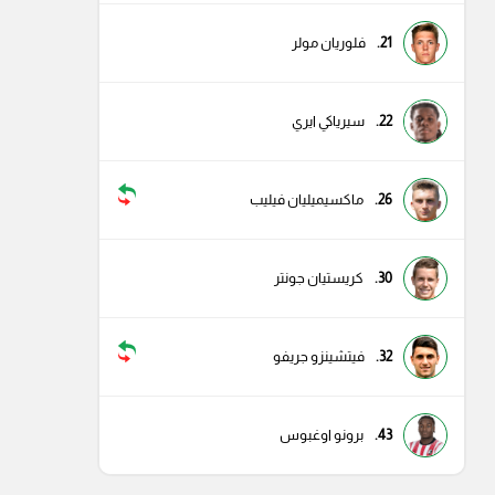
21.
فلوريان مولر
22.
سيرياكي ايري
26.
ماكسيميليان فيليب
30.
كريستيان جونتر
32.
فيتشينزو جريفو
43.
برونو اوغبوس