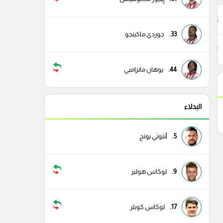
65
33.
جوردي ماكينجو
47
44.
يوهان مانزامبي
البدلاء
5.
أنتوني يونج
9.
لوكاس هولير
17.
لوكاس كوبلر