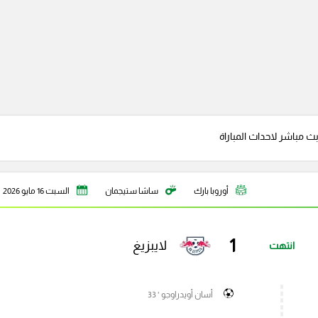
 بث مباشر لاحداث المباراة
أوروبا بارك
ساشا ستيجمان
السبت 16 مايو 2026
1
لايبزيغ
انتهت
أسان أويدراوجو ' 33