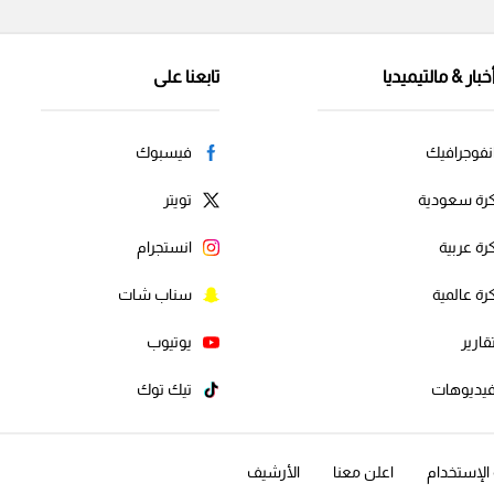
خبار & مالتيميديا
تابعنا على
نفوجرافيك
فيسبوك
رة سعودية
تويتر
رة عربية
انستجرام
رة عالمية
سناب شات
قارير
يوتيوب
يديوهات
تيك توك
لإستخدام
اعلن معنا
الأرشيف