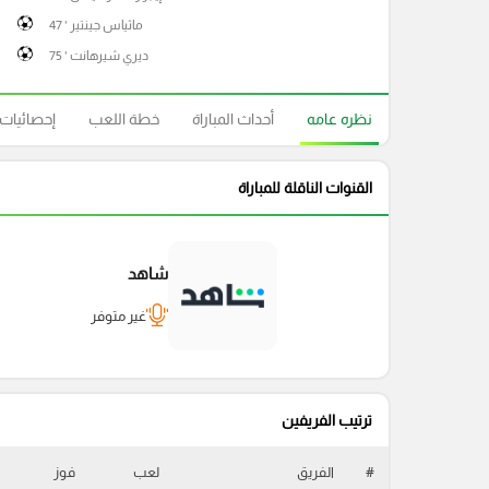
ماثياس جينتير ' 47
ديري شيرهانت ' 75
نظره عامه
أحداث المباراة
خطة اللعب
إحصائيات
القنوات الناقلة للمباراة
شاهد
غير متوفر
ترتيب الفريفين
#
الفريق
لعب
فوز