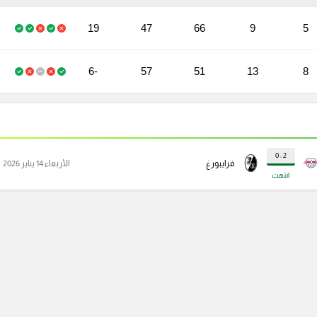
19
47
66
9
5
-6
57
51
13
8
2 : 0
فرايبورغ
الأربعاء 14 يناير 2026
انتهت