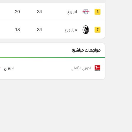
20
34
3
لايبزيغ
13
34
7
فرايبورغ
مواجهات مباشرة
الدوري الألماني
لايبزيغ