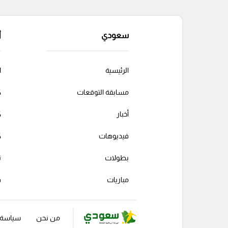
سعودي
أ
الرئيسية
ا
مسابقة التوقعات
ك
أخبار
ك
فيديوهات
ك
بطولات
ت
مباريات
ف
من نحن
سياسة ا