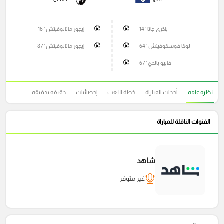
باكرى جاتا ' 14
إيجور ماتانوفيتش ' 16
لوكا فوسكوفيتش ' 64
إيجور ماتانوفيتش ' 87
فابيو بالدي ' 67
نظره عامه
أحداث المباراة
خطة اللعب
إحصائيات
دقيقه بدقيقه
القنوات الناقلة للمباراة
شاهد
غير متوفر