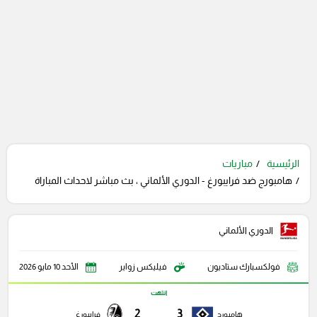
الرئيسية
مباريات
هامبورج ضد فرايبورغ - الدوري الألماني ، بث مباشر لاحداث المباراة
الدوري الألماني
فولكسبارك ستاديون
فيليكس زواير
الأحد 10 مايو 2026
انتهت
2
3
هامبورج
فرايبورغ