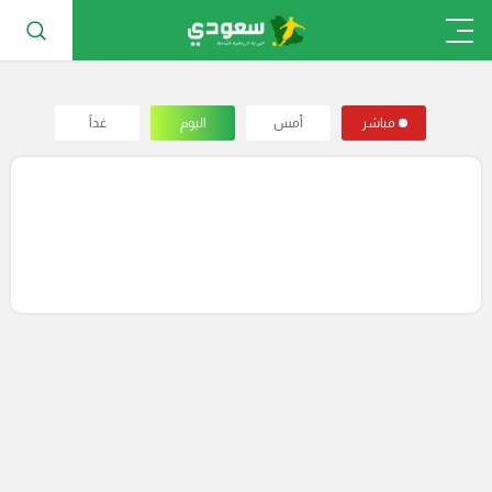
مباشر
أمس
اليوم
غداً