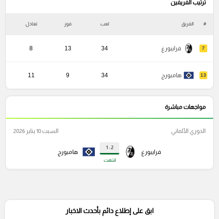
ترتيب الفريفين
#
الفريق
لعب
فوز
تعادل
خ
فرايبورغ
34
13
8
7
هامبورج
34
9
11
13
مواجهات مباشرة
الدوري الألماني
السبت 10 يناير 2026
2 : 1
فرايبورغ
هامبورج
انتهت
ابق على إطلاع دائم بأحدث الاخبار