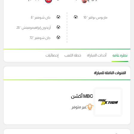
ماريوس بولتير ' 10
جان شوفنير ' 8
آريخون إبراهيموفيتش ' 28
جان شوفنير ' 72
نظره عامه
أحداث المباراة
خطة اللعب
إحصائيات
القنوات الناقلة للمباراة
MBC أكشن
غير متوفر