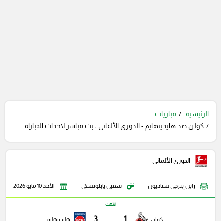
الرئيسية
مباريات
كولن ضد هايدينهايم - الدوري الألماني ، بث مباشر لاحداث المباراة
الدوري الألماني
راين إينرجي ستاديون
سفين يابلونسكي
الأحد 10 مايو 2026
انتهت
3
1
كولن
هايدينهايم