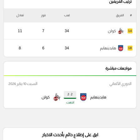
ترتيب الفريفين
#
الفريق
لعب
فوز
تعادل
خ
كولن
34
7
11
14
هايدينهايم
34
6
8
18
مواجهات مباشرة
الدوري الألماني
السبت 10 يناير 2026
2 : 2
هايدينهايم
كولن
انتهت
ابق على إطلاع دائم بأحدث الاخبار