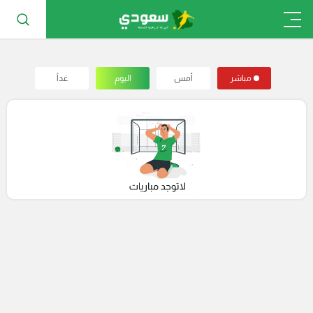
مباشر
أمس
اليوم
غداً