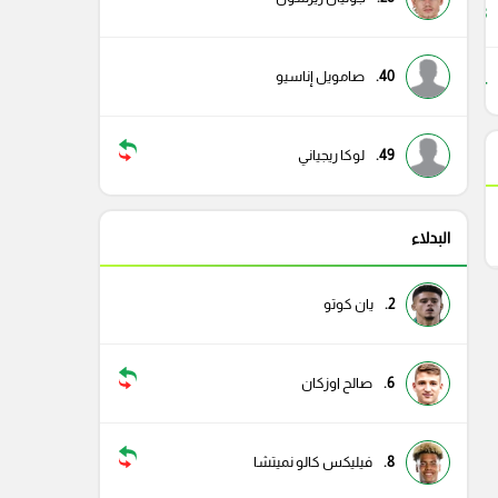
73
40.
صامويل إناسيو
44
49.
لوكا ريجياني
البدلاء
2.
يان كوتو
6.
صالح اوزكان
8.
فيليكس كالو نميتشا