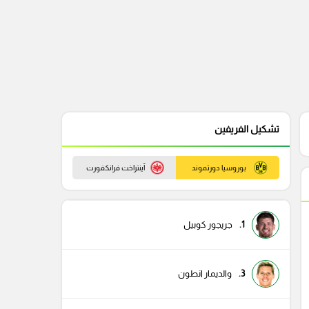
تشكيل الفريفين
بوروسيا دورتموند
آينتراخت فرانكفورت
1.
جريجور كوبيل
3.
والديمار انطون