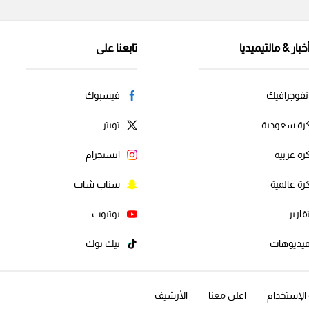
خبار & مالتيميديا
تابعنا على
نفوجرافيك
فيسبوك
رة سعودية
تويتر
رة عربية
انستجرام
رة عالمية
سناب شات
قارير
يوتيوب
يديوهات
تيك توك
لإستخدام
اعلن معنا
الأرشيف