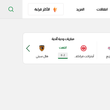
انتقالات
المزيد
الأكثر قراءة
مباريات ودية أندية
مباري
انتهت
2 : 0
زيغ
آينتراخت فرانكفورت
هال سيتي
باير ليفركوزن