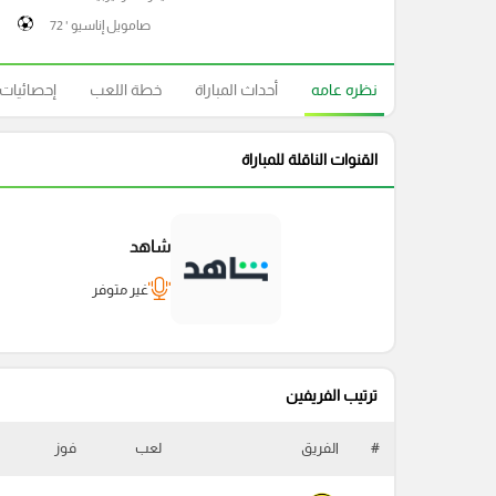
صامويل إناسيو ' 72
نظره عامه
أحداث المباراة
خطة اللعب
إحصائيات
القنوات الناقلة للمباراة
شاهد
غير متوفر
ترتيب الفريفين
#
الفريق
لعب
فوز