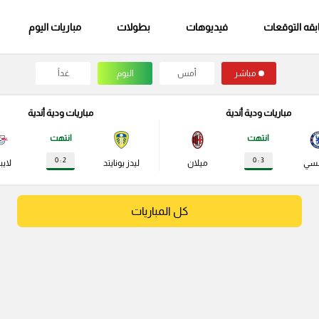
قه التوقعات
فيديوهات
بطولات
مباريات اليوم
مباشر
أمس
اليوم
غداً
مباريات ودية أندية
مباريات ودية أندية
انتهت
انتهت
2 : 0
3 : 0
لسي
ميلان
ليدز يونايتد
لايب
كل المباريات