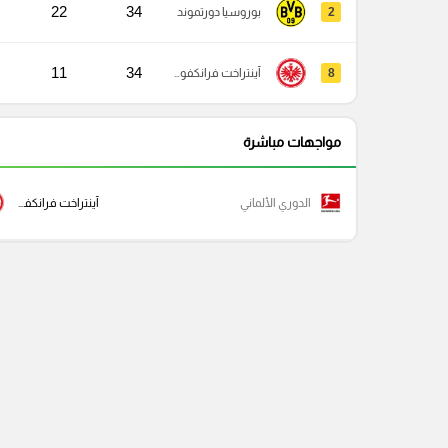
22
34
2
بوروسيا دورتموند
11
34
8
آينتراخت فرانكفورت
مواجهات مباشرة
الدوري الألماني
آينتراخت فرانكفورت