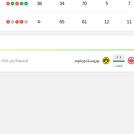
36
34
70
5
7
-4
65
61
12
11
3 : 3
بوروسيا دورتموند
الجمعة 9 يناير 2026
انتهت