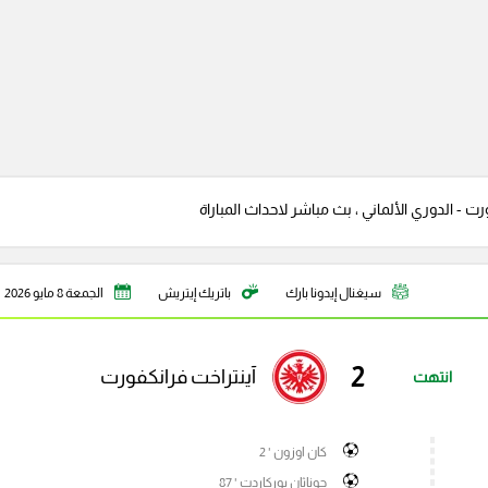
 - الدوري الألماني ، بث مباشر لاحداث المباراة
سيغنال إيدونا بارك
باتريك إيتريش
الجمعة 8 مايو 2026
2
آينتراخت فرانكفورت
انتهت
كان اوزون ' 2
جوناثان بوركاردت ' 87