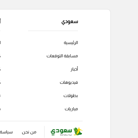
سعودي
أ
الرئيسية
ا
مسابقة التوقعات
ك
أخبار
ك
فيديوهات
ك
بطولات
ت
مباريات
ف
من نحن
سياسة ا