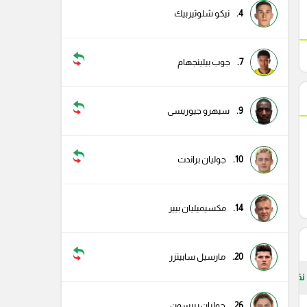
4.
نيكو شلوتيربيك
7.
جوب بيلينجهام
9.
سيهرو جيوريسى
10.
جوليان براندت
14.
مكسيميليان بيير
20.
مارسيل سابيتزر
نقاط
26.
جوليان ريرسون