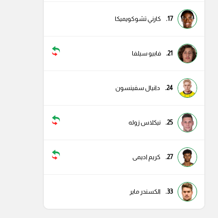
17.
كارني تشوكويميكا
21.
فابيو سيلفا
24.
دانيال سفينسون
25.
نيكلاس زوله
27.
كريم اديمى
33.
الكسندر ماير