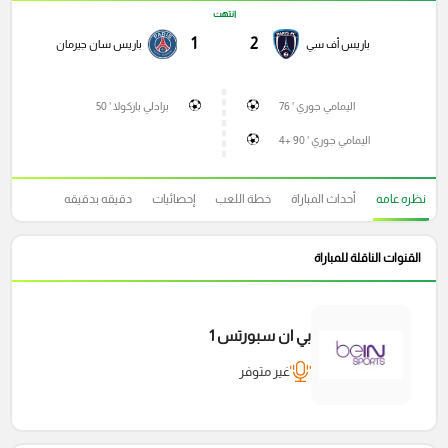
انتهت
1
2
باريس أف سي
باريس سان جيرمان
اليمامي جوري ' 76
برادلي باركولا ' 50
اليمامي جوري ' 90 +4
نظره عامه
أحداث المباراة
خطة اللعب
إحصائيات
دقيقه بدقيقه
القنوات الناقلة للمباراة
بي ان سبورتس 1
غير متوفر