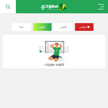
مباشر
أمس
اليوم
غداً