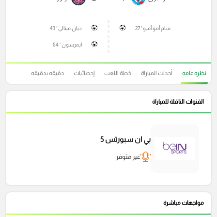
سام أمو أميو ' 27
ديان ميثالي ' 43
ايمرسون ' 84
نظره عامه
أحداث المباراة
خطة اللعب
إحصائيات
دقيقه بدقيقه
القنوات الناقلة للمباراة
بي ان سبورتس 5
غير متوفر
مواجهات مباشرة