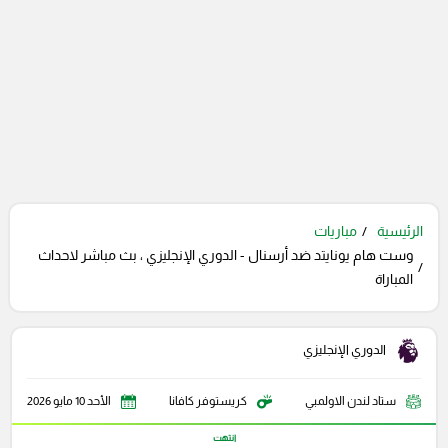
الرئيسية
مباريات
وست هام يونايتد ضد أرسنال - الدوري الإنجليزي ، بث مباشر لاحداث
المباراة
الدوري الإنجليزي
ستاد لندن الاولمبي
كريستوفر كافانا
الأحد 10 مايو 2026
انتهت