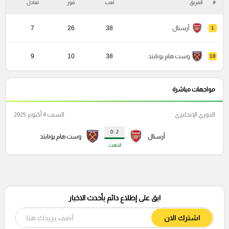
#
الفريق
لعب
فوز
تعادل
خ
أرسنال
38
26
7
1
وست هام يونايتد
38
10
9
18
مواجهات مباشرة
الدوري الإنجليزي
السبت 4 أكتوبر 2025
2 : 0
أرسنال
وست هام يونايتد
انتهت
ابق على إطلاع دائم بأحدث الاخبار
اشترك الان