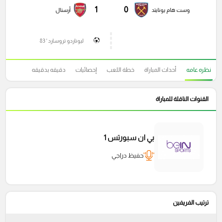
1
0
وست هام يونايتد
أرسنال
ليوناردو تروسارد ' 83
نظره عامه
أحداث المباراة
خطة اللعب
إحصائيات
دقيقه بدقيقه
القنوات الناقلة للمباراة
بي ان سبورتس 1
حفيظ دراجي
ترتيب الفريفين