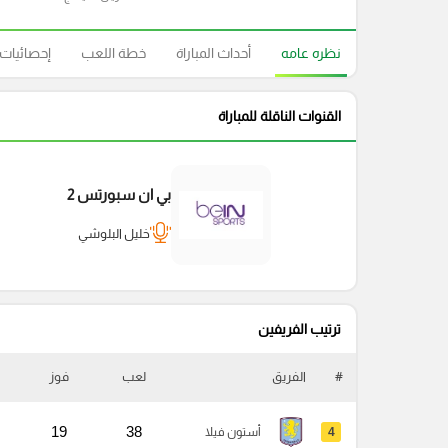
نظره عامه
أحداث المباراة
خطة اللعب
إحصائيات
القنوات الناقلة للمباراة
بي ان سبورتس 2
خليل البلوشي
ترتيب الفريفين
#
الفريق
لعب
فوز
19
38
4
أستون فيلا