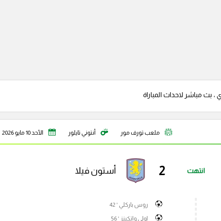
ي ، بث مباشر لاحداث المباراة
ملعب تورف مور
أنتوني تايلور
الأحد 10 مايو 2026
2
أستون فيلا
انتهت
روس باركلي ' 42
اولي واتكينز ' 56