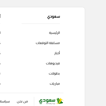
سعودي
أ
الرئيسية
ا
مسابقة التوقعات
ك
أخبار
ك
فيديوهات
ك
بطولات
ت
مباريات
ف
من نحن
سياسة ا