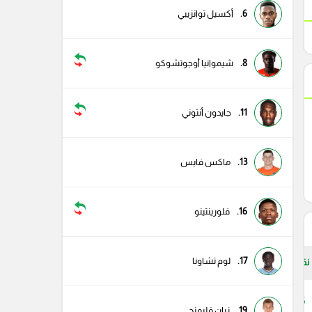
6.
أكسيل توانزيبي
8.
شيموانيا أوجوتشوكو
11.
جايدون أنتوني
13.
ماكس فايس
16.
فلورينتينو
17.
لوم تشاونا
نقاط
65
19.
زيان فليمنج