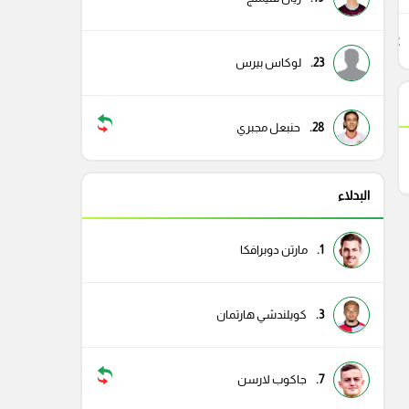
22
23.
لوكاس بيرس
28.
حنبعل مجبري
البدلاء
1.
مارتن دوبرافكا
3.
كويلندشي هارتمان
7.
جاكوب لارسن