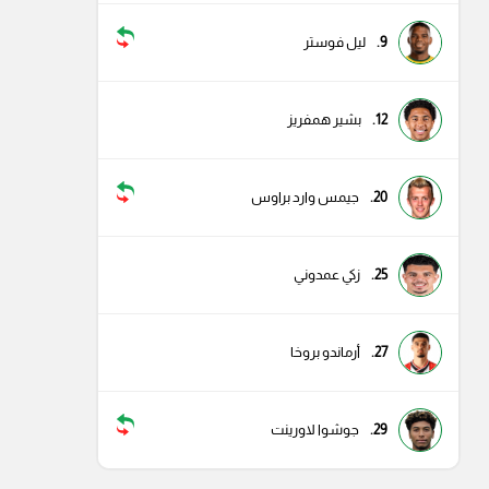
9.
ليل فوستر
12.
بشير همفريز
20.
جيمس وارد براوس
25.
زكي عمدوني
27.
أرماندو بروخا
29.
جوشوا لاورينت