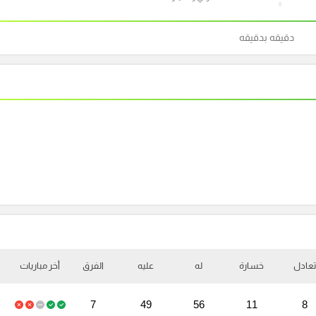
دقيقه بدقيقه
تعادل
خسارة
له
عليه
الفرق
أخر مباريات
7
49
56
11
8