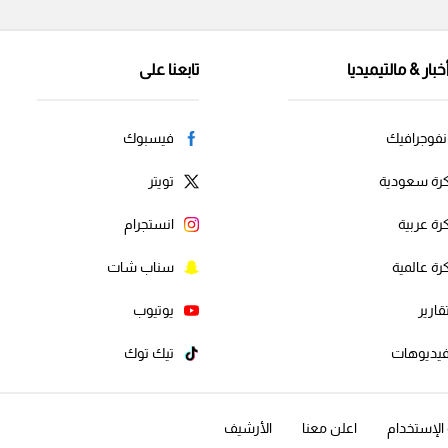
خبار & مالتيميديا
تابعنا على
نفوجرافيك
فيسبوك
رة سعودية
تويتر
رة عربية
انستجرام
رة عالمية
سناب شات
قارير
يوتيوب
يديوهات
تيك توك
لإستخدام
اعلن معنا
الأرشيف