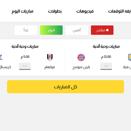
قه التوقعات
فيديوهات
بطولات
مباريات اليوم
مباشر
أمس
اليوم
غداً
مباريات ودية أندية
مباريات ودية أندية
12:00 م
5:00 م
- : -
- : -
 فيلا
بايرن ميونيخ
فولهام
كريستال
كل المباريات